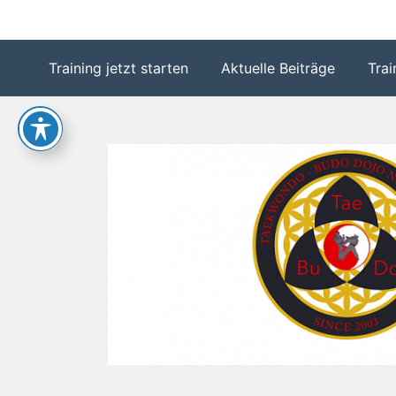
Zum
Taekwondo-Center
Inhalt
springen
Training jetzt starten
Aktuelle Beiträge
Trai