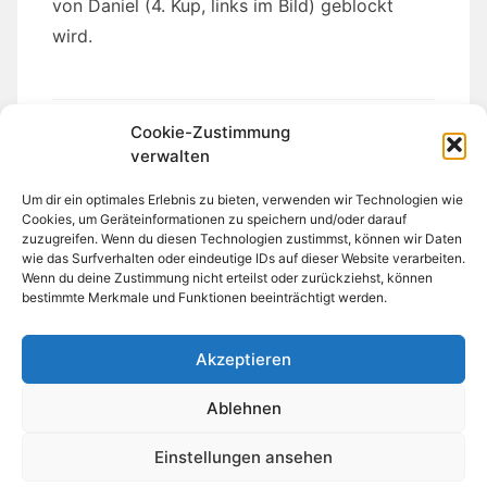
von Daniel (4. Kup, links im Bild) geblockt
wird.
Cookie-Zustimmung
verwalten
Um dir ein optimales Erlebnis zu bieten, verwenden wir Technologien wie
Beitragsnavigation
Cookies, um Geräteinformationen zu speichern und/oder darauf
Vorheriger Beitrag
zuzugreifen. Wenn du diesen Technologien zustimmst, können wir Daten
Kick des Monats – September 2018
wie das Surfverhalten oder eindeutige IDs auf dieser Website verarbeiten.
Wenn du deine Zustimmung nicht erteilst oder zurückziehst, können
bestimmte Merkmale und Funktionen beeinträchtigt werden.
Nächster Beitrag
Hyong und Poomsae üben
Akzeptieren
Ablehnen
Einstellungen ansehen